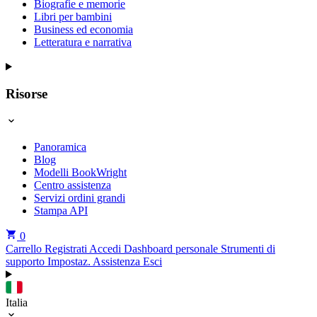
Biografie e memorie
Libri per bambini
Business ed economia
Letteratura e narrativa
Risorse
Panoramica
Blog
Modelli BookWright
Centro assistenza
Servizi ordini grandi
Stampa API
0
Carrello
Registrati
Accedi
Dashboard personale
Strumenti di
supporto
Impostaz.
Assistenza
Esci
Italia