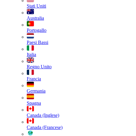
Stati Uniti
Australia
Portogallo
Paesi Bassi
Italia
Regno Unito
Francia
Germania
Spagna
Canada (Inglese)
Canada (Francese)