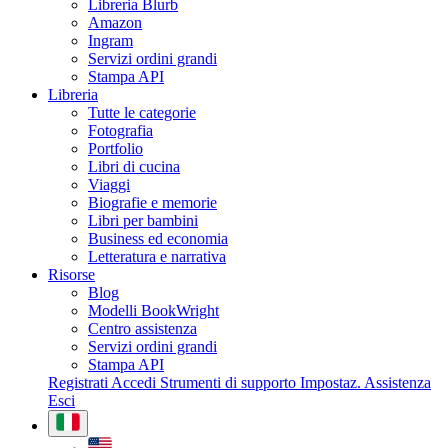
Libreria Blurb
Amazon
Ingram
Servizi ordini grandi
Stampa API
Libreria
Tutte le categorie
Fotografia
Portfolio
Libri di cucina
Viaggi
Biografie e memorie
Libri per bambini
Business ed economia
Letteratura e narrativa
Risorse
Blog
Modelli BookWright
Centro assistenza
Servizi ordini grandi
Stampa API
Registrati
Accedi
Strumenti di supporto
Impostaz.
Assistenza
Esci