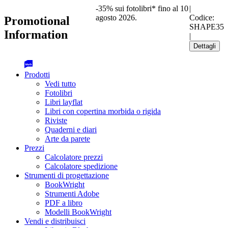
-35% sui fotolibri* fino al 10
|
agosto 2026.
Codice:
Promotional
SHAPE35
Information
|
Dettagli
Prodotti
Vedi tutto
Fotolibri
Libri layflat
Libri con copertina morbida o rigida
Riviste
Quaderni e diari
Arte da parete
Prezzi
Calcolatore prezzi
Calcolatore spedizione
Strumenti di progettazione
BookWright
Strumenti Adobe
PDF a libro
Modelli BookWright
Vendi e distribuisci